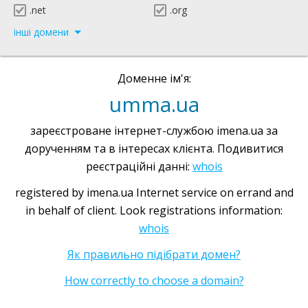
.net
.org
інші домени
Доменне ім'я:
umma.ua
зареєстроване інтернет-службою imena.ua за
дорученням та в інтересах клієнта. Подивитися
реєстраційні данні:
whois
registered by imena.ua Internet service on errand and
in behalf of client. Look registrations information:
whois
Як правильно підібрати домен?
How correctly to choose a domain?