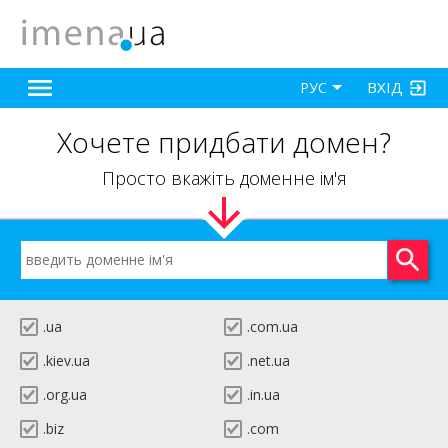
ВХІД
РУС
Хочете придбати домен?
Просто вкажіть доменне ім'я
.ua
.com.ua
.kiev.ua
.net.ua
.org.ua
.in.ua
.biz
.com