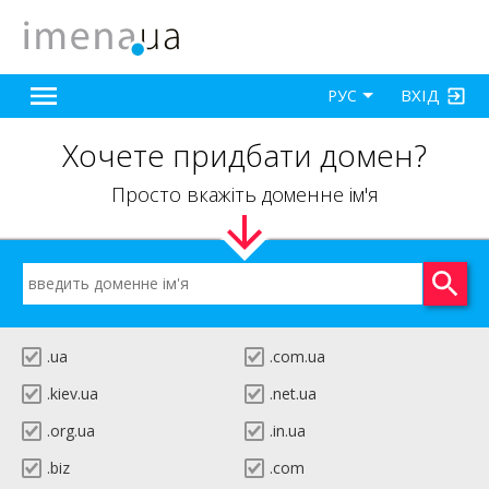
ВХІД
РУС
Хочете придбати домен?
Просто вкажіть доменне ім'я
.ua
.com.ua
.kiev.ua
.net.ua
.org.ua
.in.ua
.biz
.com