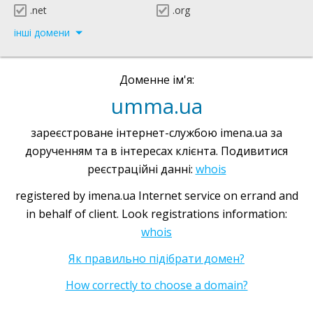
.net
.org
інші домени
Доменне ім'я:
umma.ua
зареєстроване інтернет-службою imena.ua за
дорученням та в інтересах клієнта. Подивитися
реєстраційні данні:
whois
registered by imena.ua Internet service on errand and
in behalf of client. Look registrations information:
whois
Як правильно підібрати домен?
How correctly to choose a domain?