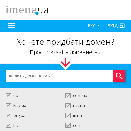
ВХІД
РУС
Хочете придбати домен?
Просто вкажіть доменне ім'я
.ua
.com.ua
.kiev.ua
.net.ua
.org.ua
.in.ua
.biz
.com