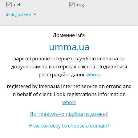
.net
.org
інші домени
Доменне ім'я:
umma.ua
зареєстроване інтернет-службою imena.ua за
дорученням та в інтересах клієнта. Подивитися
реєстраційні данні:
whois
registered by imena.ua Internet service on errand and
in behalf of client. Look registrations information:
whois
Як правильно підібрати домен?
How correctly to choose a domain?