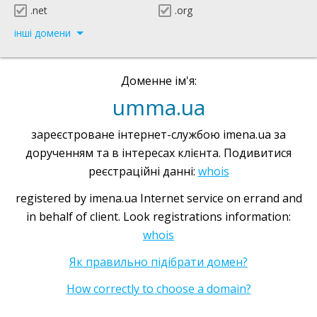
.net
.org
інші домени
Доменне ім'я:
umma.ua
зареєстроване інтернет-службою imena.ua за
дорученням та в інтересах клієнта. Подивитися
реєстраційні данні:
whois
registered by imena.ua Internet service on errand and
in behalf of client. Look registrations information:
whois
Як правильно підібрати домен?
How correctly to choose a domain?