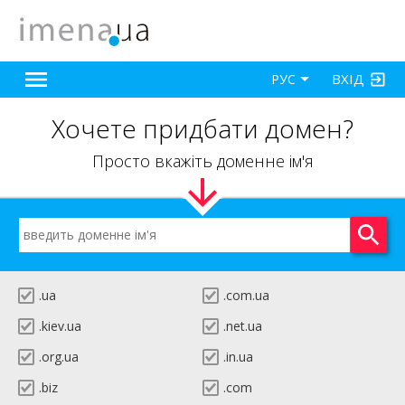
ВХІД
РУС
Хочете придбати домен?
Просто вкажіть доменне ім'я
.ua
.com.ua
.kiev.ua
.net.ua
.org.ua
.in.ua
.biz
.com