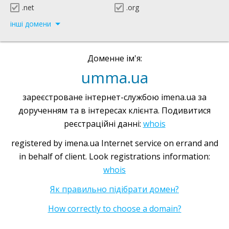
.net
.org
інші домени
Доменне ім'я:
umma.ua
зареєстроване інтернет-службою imena.ua за
дорученням та в інтересах клієнта. Подивитися
реєстраційні данні:
whois
registered by imena.ua Internet service on errand and
in behalf of client. Look registrations information:
whois
Як правильно підібрати домен?
How correctly to choose a domain?