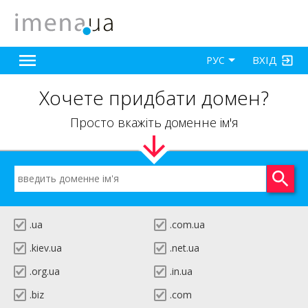
ВХІД
РУС
Хочете придбати домен?
Просто вкажіть доменне ім'я
.ua
.com.ua
.kiev.ua
.net.ua
.org.ua
.in.ua
.biz
.com