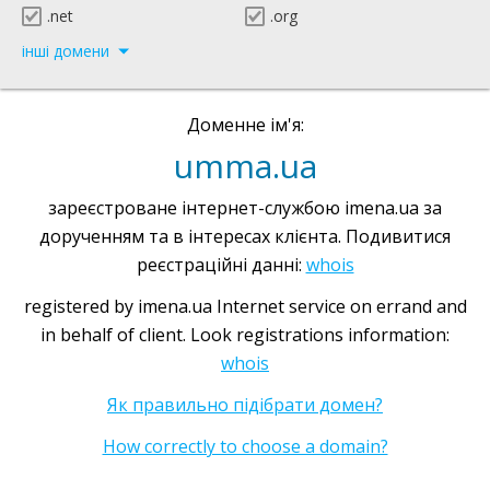
.net
.org
інші домени
Доменне ім'я:
umma.ua
зареєстроване інтернет-службою imena.ua за
дорученням та в інтересах клієнта. Подивитися
реєстраційні данні:
whois
registered by imena.ua Internet service on errand and
in behalf of client. Look registrations information:
whois
Як правильно підібрати домен?
How correctly to choose a domain?