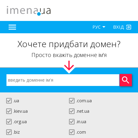
ВХІД
РУС
Хочете придбати домен?
Просто вкажіть доменне ім'я
.ua
.com.ua
.kiev.ua
.net.ua
.org.ua
.in.ua
.biz
.com