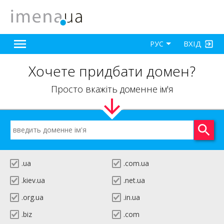
ВХІД
РУС
Хочете придбати домен?
Просто вкажіть доменне ім'я
.ua
.com.ua
.kiev.ua
.net.ua
.org.ua
.in.ua
.biz
.com