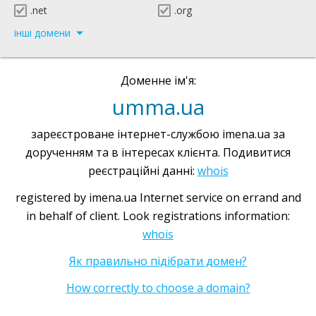
.net
.org
інші домени
Доменне ім'я:
umma.ua
зареєстроване інтернет-службою imena.ua за
дорученням та в інтересах клієнта. Подивитися
реєстраційні данні:
whois
registered by imena.ua Internet service on errand and
in behalf of client. Look registrations information:
whois
Як правильно підібрати домен?
How correctly to choose a domain?