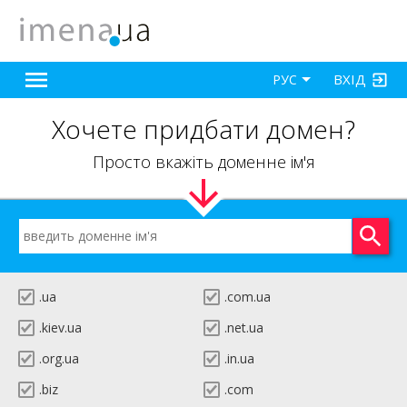
ВХІД
РУС
Хочете придбати домен?
Просто вкажіть доменне ім'я
.ua
.com.ua
.kiev.ua
.net.ua
.org.ua
.in.ua
.biz
.com