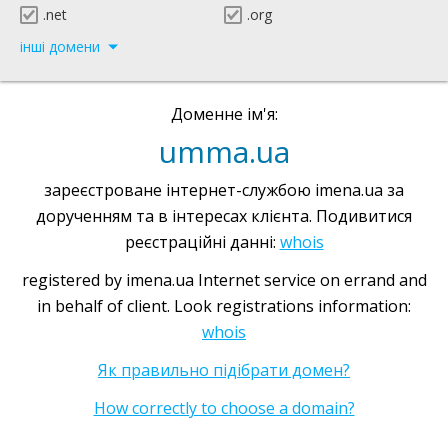
.net
.org
інші домени
Доменне ім'я:
umma.ua
зареєстроване інтернет-службою imena.ua за
дорученням та в інтересах клієнта. Подивитися
реєстраційні данні:
whois
registered by imena.ua Internet service on errand and
in behalf of client. Look registrations information:
whois
Як правильно підібрати домен?
How correctly to choose a domain?