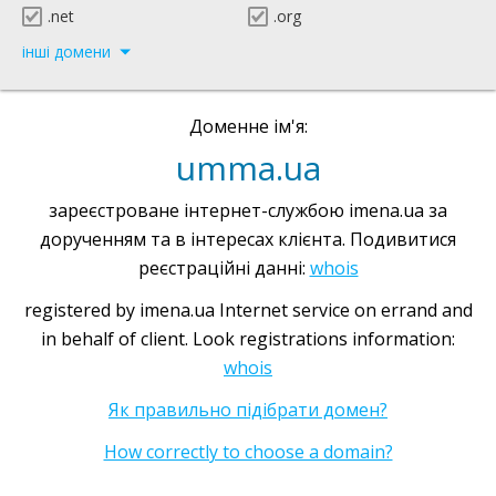
.net
.org
інші домени
Доменне ім'я:
umma.ua
зареєстроване інтернет-службою imena.ua за
дорученням та в інтересах клієнта. Подивитися
реєстраційні данні:
whois
registered by imena.ua Internet service on errand and
in behalf of client. Look registrations information:
whois
Як правильно підібрати домен?
How correctly to choose a domain?