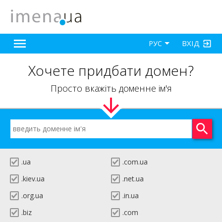
ВХІД
РУС
Хочете придбати домен?
Просто вкажіть доменне ім'я
.ua
.com.ua
.kiev.ua
.net.ua
.org.ua
.in.ua
.biz
.com