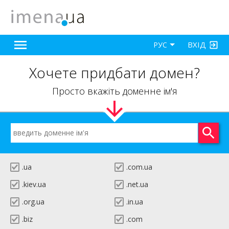
ВХІД
РУС
Хочете придбати домен?
Просто вкажіть доменне ім'я
.ua
.com.ua
.kiev.ua
.net.ua
.org.ua
.in.ua
.biz
.com