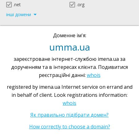
.net
.org
інші домени
Доменне ім'я:
umma.ua
зареєстроване інтернет-службою imena.ua за
дорученням та в інтересах клієнта. Подивитися
реєстраційні данні:
whois
registered by imena.ua Internet service on errand and
in behalf of client. Look registrations information:
whois
Як правильно підібрати домен?
How correctly to choose a domain?