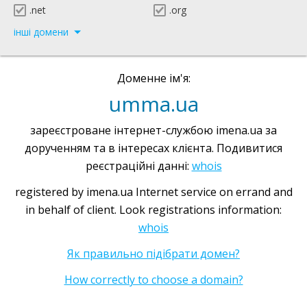
.net
.org
інші домени
Доменне ім'я:
umma.ua
зареєстроване інтернет-службою imena.ua за
дорученням та в інтересах клієнта. Подивитися
реєстраційні данні:
whois
registered by imena.ua Internet service on errand and
in behalf of client. Look registrations information:
whois
Як правильно підібрати домен?
How correctly to choose a domain?