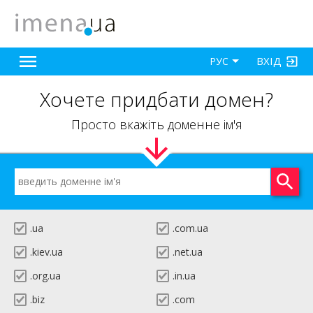
ВХІД
РУС
Хочете придбати домен?
Просто вкажіть доменне ім'я
.ua
.com.ua
.kiev.ua
.net.ua
.org.ua
.in.ua
.biz
.com