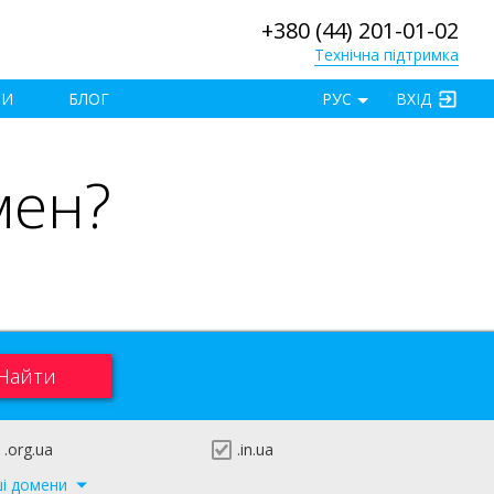
+380 (44) 201-01-02
Технічна підтримка
×
ТИ
БЛОГ
РУС
ВХІД
мен?
.org.ua
.in.ua
ші домени