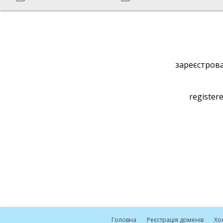
зареєстрова
registere
Головна
Реєстрація доменів
Хо