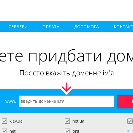
СЕРВЕРИ
ОПЛАТА
ДОПОМОГА
КОНТАК
ете придбати до
Просто вкажіть доменне ім'я
www.
.kiev.ua
.net.ua
ін
.net
.org