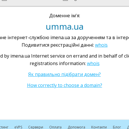
Доменне ім'я:
umma.ua
не інтернет-службою imena.ua за дорученням та в інтере
Подивитися реєстраційні данні:
whois
d by imena.ua Internet service on errand and in behalf of cl
registrations information:
whois
Як правильно підібрати домен?
How correctly to choose a domain?
стинг
e
VPS
Сервери
Оплата
Допомога
Контакти
Блог
Д