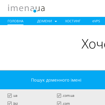
ГОЛОВНА
ДОМЕНИ
ХОСТИНГ
e
VPS
Хоч
Пошук доменного імені
.ua
.com.ua
.biz
.com