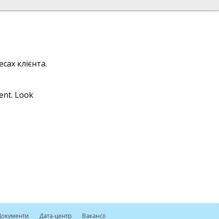
сах клієнта.
ient. Look
окументи
Дата-центр
Вакансії