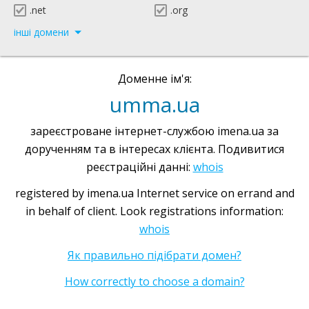
.net
.org
інші домени
Доменне ім'я:
umma.ua
зареєстроване інтернет-службою imena.ua за
дорученням та в інтересах клієнта. Подивитися
реєстраційні данні:
whois
registered by imena.ua Internet service on errand and
in behalf of client. Look registrations information:
whois
Як правильно підібрати домен?
How correctly to choose a domain?