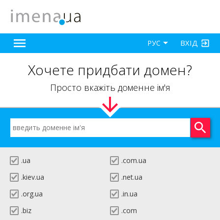
ВХІД
РУС
Хочете придбати домен?
Просто вкажіть доменне ім'я
.ua
.com.ua
.kiev.ua
.net.ua
.org.ua
.in.ua
.biz
.com