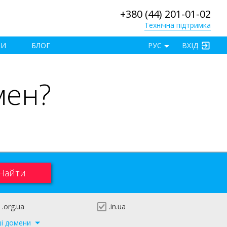
+380 (44) 201-01-02
Технічна підтримка
×
ТИ
БЛОГ
РУС
ВХІД
мен?
.org.ua
.in.ua
ші домени