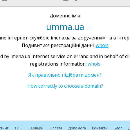
Доменне ім'я:
umma.ua
не інтернет-службою imena.ua за дорученням та в інтере
Подивитися реєстраційні данні:
whois
d by imena.ua Internet service on errand and in behalf of cl
registrations information:
whois
Як правильно підібрати домен?
How correctly to choose a domain?
стинг
e
VPS
Сервери
Оплата
Допомога
Контакти
Блог
Д