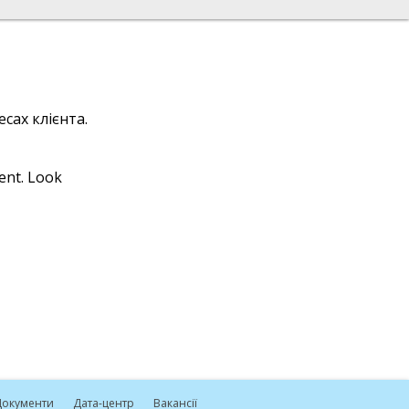
сах клієнта.
ient. Look
окументи
Дата-центр
Вакансії