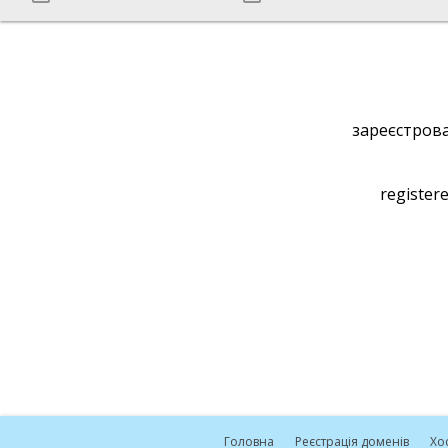
зареєстрова
registere
Головна
Реєстрація доменів
Хо