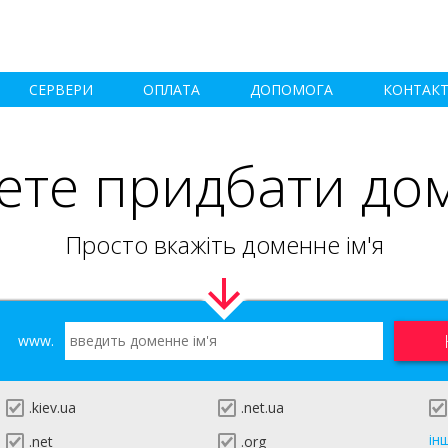
СЕРВЕРИ
ОПЛАТА
ДОПОМОГА
КОНТАК
ете придбати до
Просто вкажіть доменне ім'я
www.
.kiev.ua
.net.ua
ін
.net
.org