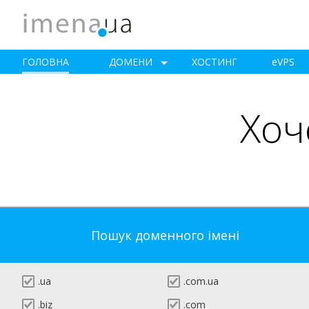
ГОЛОВНА
ДОМЕНИ
ХОСТИНГ
e
VPS
Хоч
Пошук доменного імені
.ua
.com.ua
.biz
.com