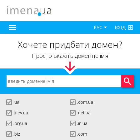
ВХІД
РУС
Хочете придбати домен?
Просто вкажіть доменне ім'я
.ua
.com.ua
.kiev.ua
.net.ua
.org.ua
.in.ua
.biz
.com