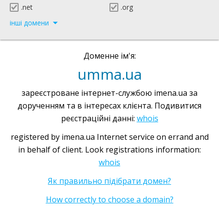
.net
.org
інші домени
Доменне ім'я:
umma.ua
зареєстроване інтернет-службою imena.ua за
дорученням та в інтересах клієнта. Подивитися
реєстраційні данні:
whois
registered by imena.ua Internet service on errand and
in behalf of client. Look registrations information:
whois
Як правильно підібрати домен?
How correctly to choose a domain?