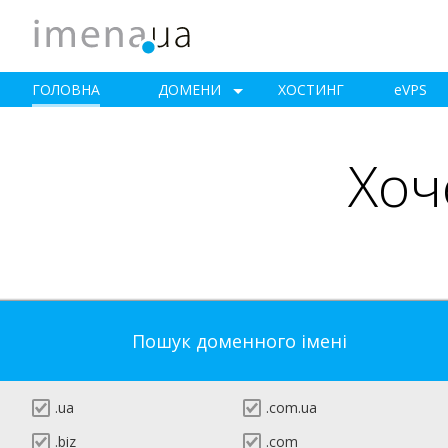
ГОЛОВНА
ДОМЕНИ
ХОСТИНГ
e
VPS
Хоч
Пошук доменного імені
.ua
.com.ua
.biz
.com