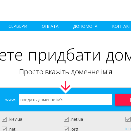
СЕРВЕРИ
ОПЛАТА
ДОПОМОГА
КОНТАК
ете придбати до
Просто вкажіть доменне ім'я
www.
.kiev.ua
.net.ua
ін
.net
.org