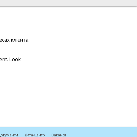
сах клієнта.
ient. Look
окументи
Дата-центр
Вакансії