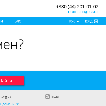
+380 (44) 201-01-02
Технічна підтримка
×
ТИ
БЛОГ
РУС
ВХІД
мен?
.org.ua
.in.ua
ші домени