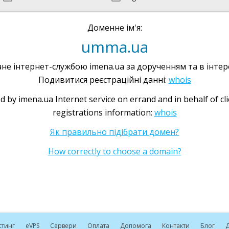
Доменне ім'я:
umma.ua
не інтернет-службою imena.ua за дорученням та в інтере
Подивитися реєстраційні данні:
whois
d by imena.ua Internet service on errand and in behalf of cl
registrations information:
whois
Як правильно підібрати домен?
How correctly to choose a domain?
стинг
e
VPS
Сервери
Оплата
Допомога
Контакти
Блог
Д