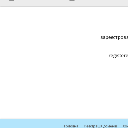
зареєстрова
registere
Головна
Реєстрація доменів
Хо