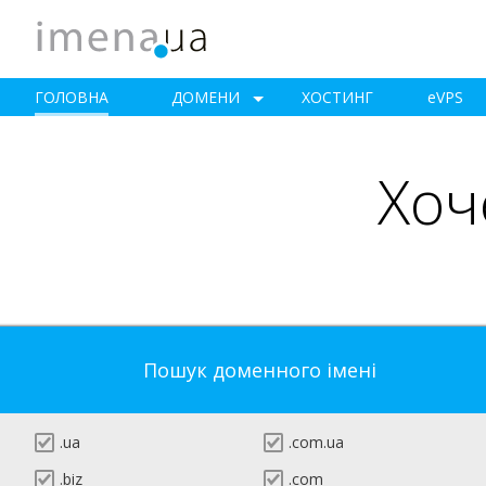
ГОЛОВНА
ДОМЕНИ
ХОСТИНГ
e
VPS
Хоч
Пошук доменного імені
.ua
.com.ua
.biz
.com