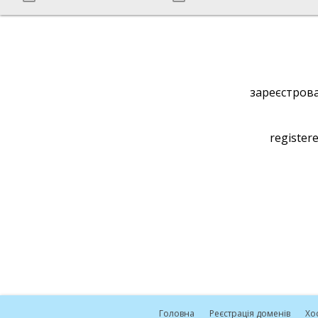
зареєстрова
registere
Головна
Реєстрація доменів
Хо