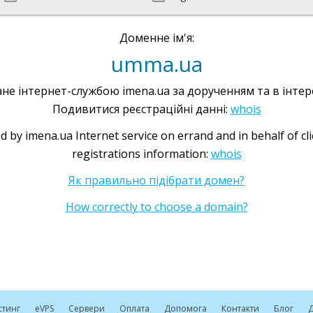
Доменне ім'я:
umma.ua
не інтернет-службою imena.ua за дорученням та в інтере
Подивитися реєстраційні данні:
whois
d by imena.ua Internet service on errand and in behalf of cl
registrations information:
whois
Як правильно підібрати домен?
How correctly to choose a domain?
стинг
e
VPS
Сервери
Оплата
Допомога
Контакти
Блог
Д