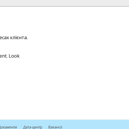
сах клієнта.
ient. Look
окументи
Дата-центр
Вакансії