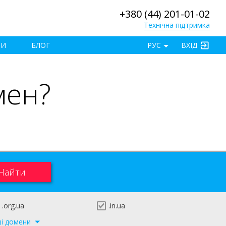
+380 (44) 201-01-02
Технічна підтримка
×
ТИ
БЛОГ
РУС
ВХІД
мен?
.org.ua
.in.ua
ші домени