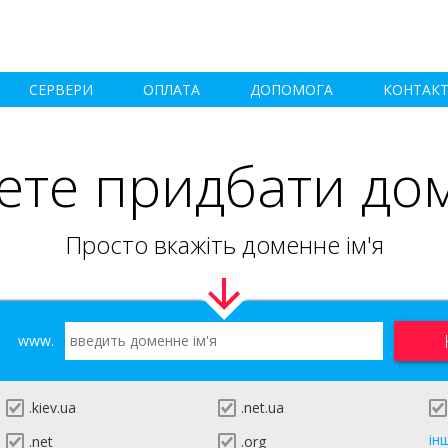
СЕРВЕРИ
ОПЛАТА
ДОПОМОГА
КОНТАК
ете придбати до
Просто вкажіть доменне ім'я
www.
.kiev.ua
.net.ua
ін
.net
.org