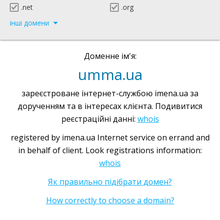
.net
.org
інші домени
Доменне ім'я:
umma.ua
зареєстроване інтернет-службою imena.ua за
дорученням та в інтересах клієнта. Подивитися
реєстраційні данні:
whois
registered by imena.ua Internet service on errand and
in behalf of client. Look registrations information:
whois
Як правильно підібрати домен?
How correctly to choose a domain?