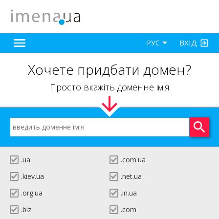
ВХІД
РУС
Хочете придбати домен?
Просто вкажіть доменне ім'я
.ua
.com.ua
.kiev.ua
.net.ua
.org.ua
.in.ua
.biz
.com