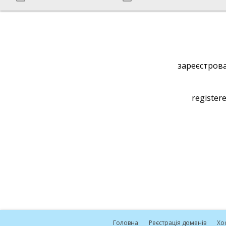
зареєстрова
registere
Головна
Реєстрація доменів
Хо