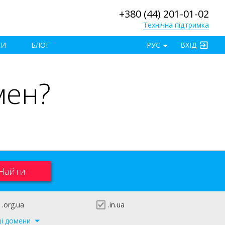
+380 (44) 201-01-02
Технічна підтримка
×
ТИ
БЛОГ
РУС
ВХІД
мен?
.org.ua
.in.ua
ші домени