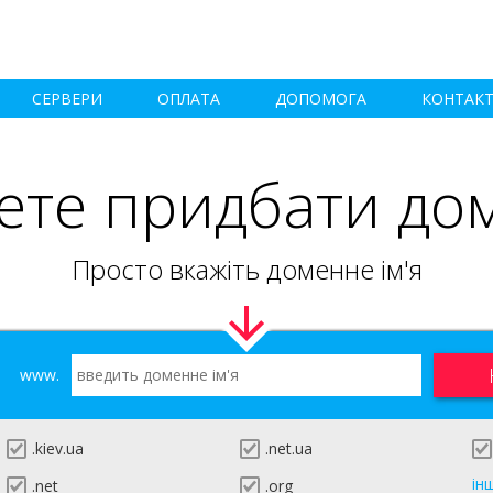
СЕРВЕРИ
ОПЛАТА
ДОПОМОГА
КОНТАК
ете придбати до
Просто вкажіть доменне ім'я
www.
.kiev.ua
.net.ua
ін
.net
.org