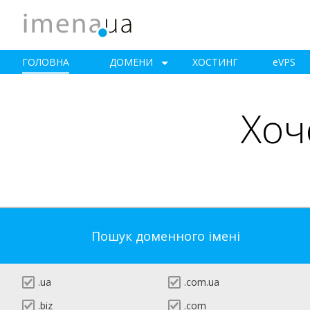
ГОЛОВНА
ДОМЕНИ
ХОСТИНГ
e
VPS
Хоч
Пошук доменного імені
.ua
.com.ua
.biz
.com