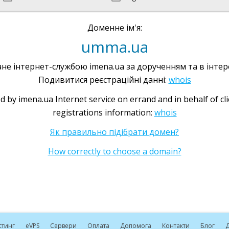
Доменне ім'я:
umma.ua
не інтернет-службою imena.ua за дорученням та в інтере
Подивитися реєстраційні данні:
whois
d by imena.ua Internet service on errand and in behalf of cl
registrations information:
whois
Як правильно підібрати домен?
How correctly to choose a domain?
стинг
e
VPS
Сервери
Оплата
Допомога
Контакти
Блог
Д