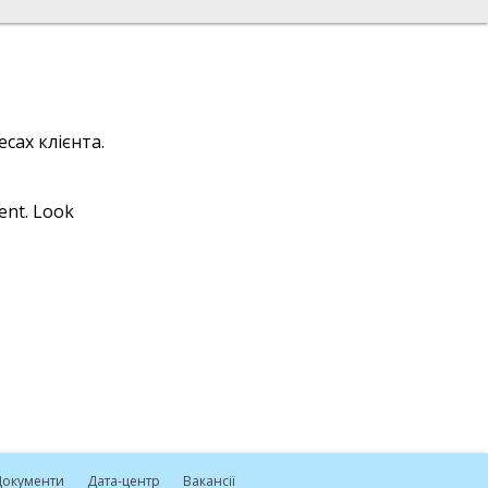
сах клієнта.
ient. Look
окументи
Дата-центр
Вакансії