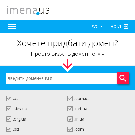
ВХІД
РУС
Хочете придбати домен?
Просто вкажіть доменне ім'я
.ua
.com.ua
.kiev.ua
.net.ua
.org.ua
.in.ua
.biz
.com