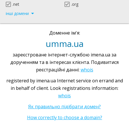
.net
.org
інші домени
Доменне ім'я:
umma.ua
зареєстроване інтернет-службою imena.ua за
дорученням та в інтересах клієнта. Подивитися
реєстраційні данні:
whois
registered by imena.ua Internet service on errand and
in behalf of client. Look registrations information:
whois
Як правильно підібрати домен?
How correctly to choose a domain?