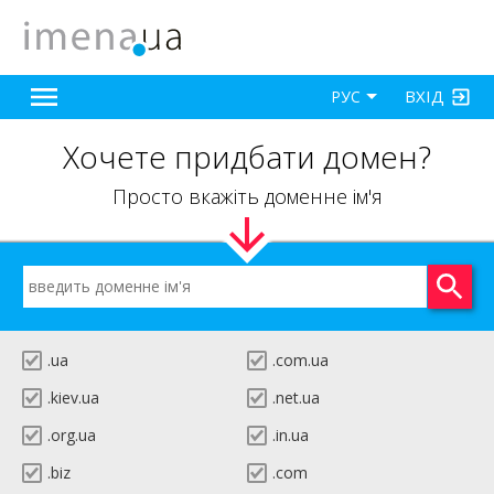
ВХІД
РУС
Хочете придбати домен?
Просто вкажіть доменне ім'я
.ua
.com.ua
.kiev.ua
.net.ua
.org.ua
.in.ua
.biz
.com