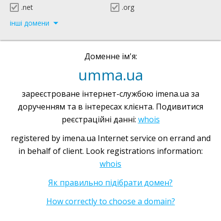
.net
.org
інші домени
Доменне ім'я:
umma.ua
зареєстроване інтернет-службою imena.ua за
дорученням та в інтересах клієнта. Подивитися
реєстраційні данні:
whois
registered by imena.ua Internet service on errand and
in behalf of client. Look registrations information:
whois
Як правильно підібрати домен?
How correctly to choose a domain?