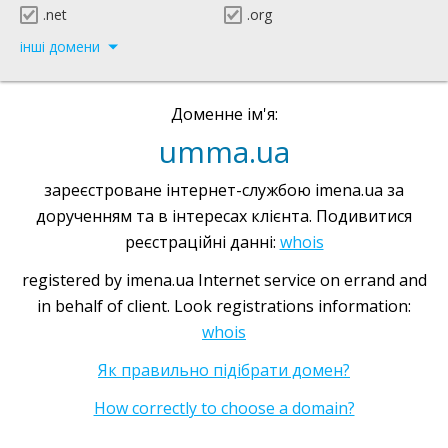
.net
.org
інші домени
Доменне ім'я:
umma.ua
зареєстроване інтернет-службою imena.ua за
дорученням та в інтересах клієнта. Подивитися
реєстраційні данні:
whois
registered by imena.ua Internet service on errand and
in behalf of client. Look registrations information:
whois
Як правильно підібрати домен?
How correctly to choose a domain?