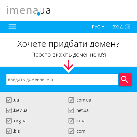
ВХІД
РУС
Хочете придбати домен?
Просто вкажіть доменне ім'я
.ua
.com.ua
.kiev.ua
.net.ua
.org.ua
.in.ua
.biz
.com