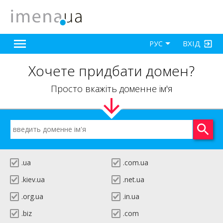
ВХІД
РУС
Хочете придбати домен?
Просто вкажіть доменне ім'я
.ua
.com.ua
.kiev.ua
.net.ua
.org.ua
.in.ua
.biz
.com