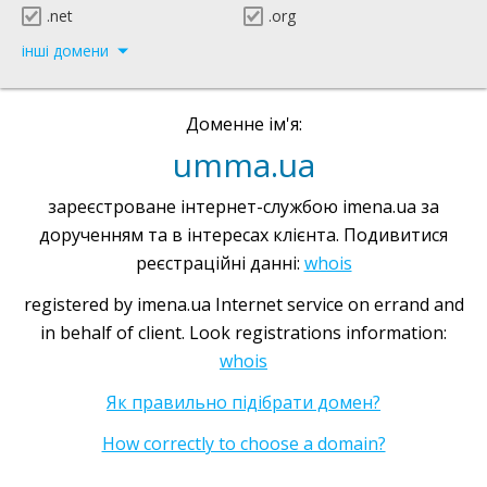
.net
.org
інші домени
Доменне ім'я:
umma.ua
зареєстроване інтернет-службою imena.ua за
дорученням та в інтересах клієнта. Подивитися
реєстраційні данні:
whois
registered by imena.ua Internet service on errand and
in behalf of client. Look registrations information:
whois
Як правильно підібрати домен?
How correctly to choose a domain?