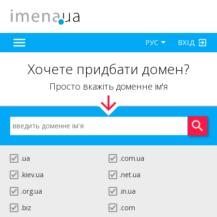
ВХІД
РУС
Хочете придбати домен?
Просто вкажіть доменне ім'я
.ua
.com.ua
.kiev.ua
.net.ua
.org.ua
.in.ua
.biz
.com