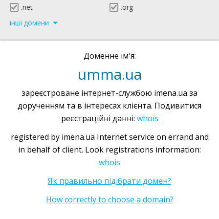
.net
.org
інші домени
Доменне ім'я:
umma.ua
зареєстроване інтернет-службою imena.ua за
дорученням та в інтересах клієнта. Подивитися
реєстраційні данні:
whois
registered by imena.ua Internet service on errand and
in behalf of client. Look registrations information:
whois
Як правильно підібрати домен?
How correctly to choose a domain?