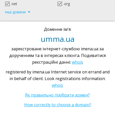
.net
.org
інші домени
Доменне ім'я:
umma.ua
зареєстроване інтернет-службою imena.ua за
дорученням та в інтересах клієнта. Подивитися
реєстраційні данні:
whois
registered by imena.ua Internet service on errand and
in behalf of client. Look registrations information:
whois
Як правильно підібрати домен?
How correctly to choose a domain?