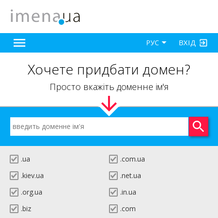
ВХІД
РУС
Хочете придбати домен?
Просто вкажіть доменне ім'я
.ua
.com.ua
.kiev.ua
.net.ua
.org.ua
.in.ua
.biz
.com