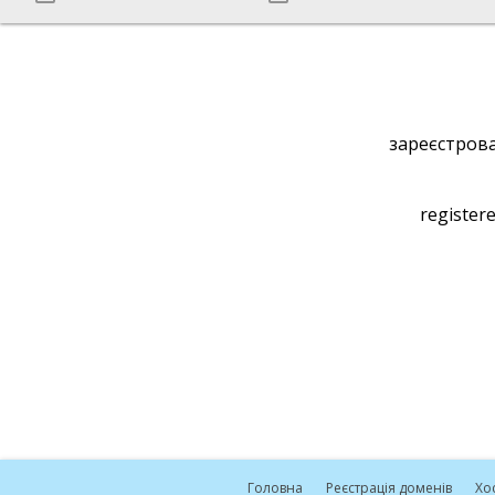
зареєстрова
registere
Головна
Реєстрація доменів
Хо