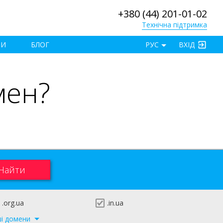
+380 (44) 201-01-02
Технічна підтримка
×
ТИ
БЛОГ
РУС
ВХІД
мен?
.org.ua
.in.ua
ші домени