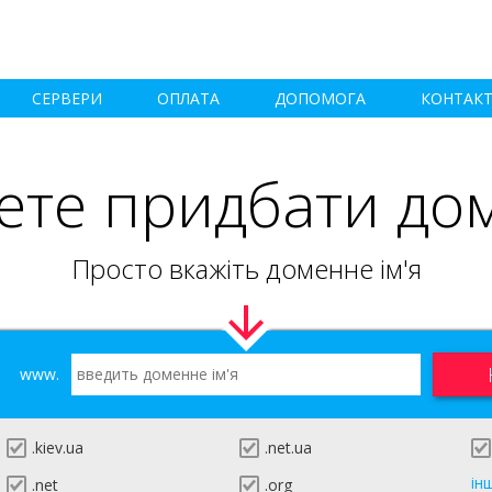
СЕРВЕРИ
ОПЛАТА
ДОПОМОГА
КОНТАК
ете придбати до
Просто вкажіть доменне ім'я
www.
.kiev.ua
.net.ua
ін
.net
.org