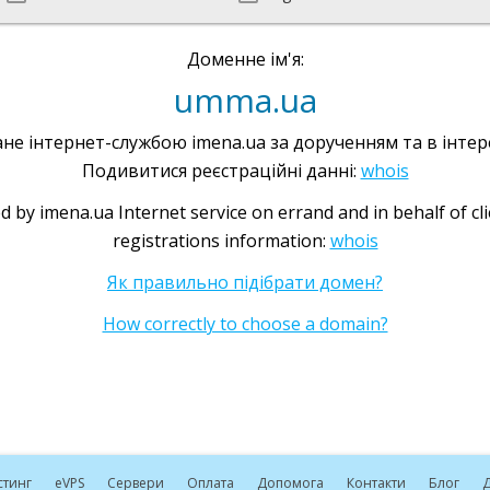
Доменне ім'я:
umma.ua
не інтернет-службою imena.ua за дорученням та в інтере
Подивитися реєстраційні данні:
whois
d by imena.ua Internet service on errand and in behalf of cl
registrations information:
whois
Як правильно підібрати домен?
How correctly to choose a domain?
стинг
e
VPS
Сервери
Оплата
Допомога
Контакти
Блог
Д