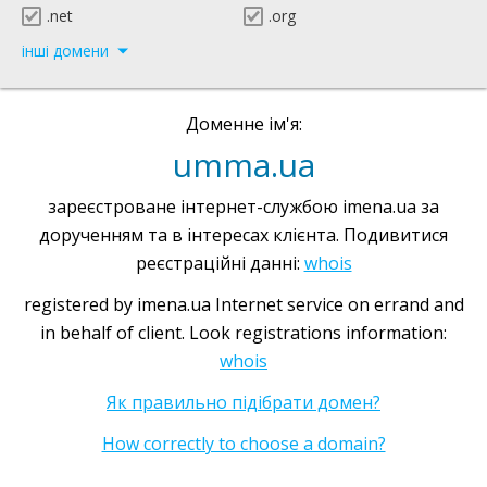
.net
.org
інші домени
Доменне ім'я:
umma.ua
зареєстроване інтернет-службою imena.ua за
дорученням та в інтересах клієнта. Подивитися
реєстраційні данні:
whois
registered by imena.ua Internet service on errand and
in behalf of client. Look registrations information:
whois
Як правильно підібрати домен?
How correctly to choose a domain?