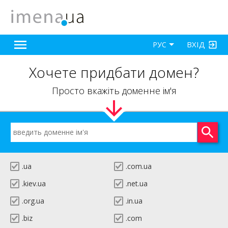
ВХІД
РУС
Хочете придбати домен?
Просто вкажіть доменне ім'я
.ua
.com.ua
.kiev.ua
.net.ua
.org.ua
.in.ua
.biz
.com