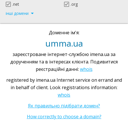
.net
.org
інші домени
Доменне ім'я:
umma.ua
зареєстроване інтернет-службою imena.ua за
дорученням та в інтересах клієнта. Подивитися
реєстраційні данні:
whois
registered by imena.ua Internet service on errand and
in behalf of client. Look registrations information:
whois
Як правильно підібрати домен?
How correctly to choose a domain?