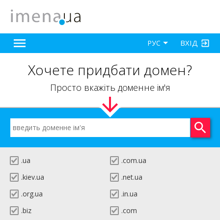
ВХІД
РУС
Хочете придбати домен?
Просто вкажіть доменне ім'я
.ua
.com.ua
.kiev.ua
.net.ua
.org.ua
.in.ua
.biz
.com