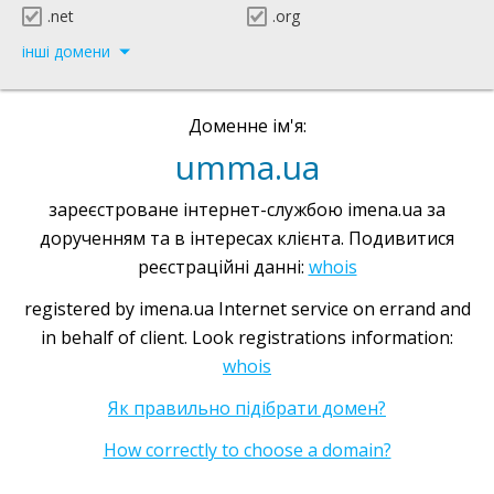
.net
.org
інші домени
Доменне ім'я:
umma.ua
зареєстроване інтернет-службою imena.ua за
дорученням та в інтересах клієнта. Подивитися
реєстраційні данні:
whois
registered by imena.ua Internet service on errand and
in behalf of client. Look registrations information:
whois
Як правильно підібрати домен?
How correctly to choose a domain?