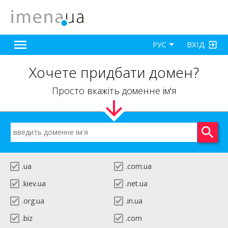
ВХІД
РУС
Хочете придбати домен?
Просто вкажіть доменне ім'я
.ua
.com.ua
.kiev.ua
.net.ua
.org.ua
.in.ua
.biz
.com