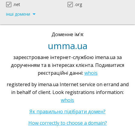
.net
.org
інші домени
Доменне ім'я:
umma.ua
зареєстроване інтернет-службою imena.ua за
дорученням та в інтересах клієнта. Подивитися
реєстраційні данні:
whois
registered by imena.ua Internet service on errand and
in behalf of client. Look registrations information:
whois
Як правильно підібрати домен?
How correctly to choose a domain?