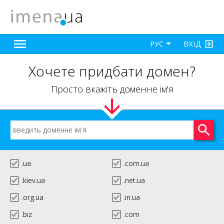
ВХІД
РУС
Хочете придбати домен?
Просто вкажіть доменне ім'я
.ua
.com.ua
.kiev.ua
.net.ua
.org.ua
.in.ua
.biz
.com