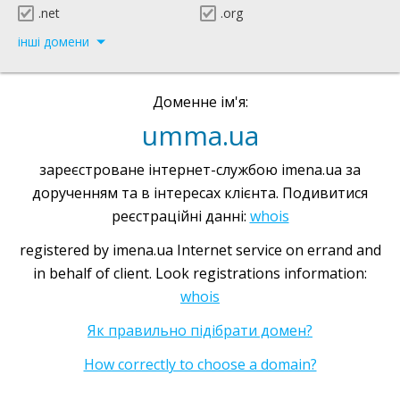
.net
.org
інші домени
Доменне ім'я:
umma.ua
зареєстроване інтернет-службою imena.ua за
дорученням та в інтересах клієнта. Подивитися
реєстраційні данні:
whois
registered by imena.ua Internet service on errand and
in behalf of client. Look registrations information:
whois
Як правильно підібрати домен?
How correctly to choose a domain?