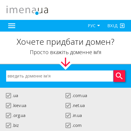
ВХІД
РУС
Хочете придбати домен?
Просто вкажіть доменне ім'я
.ua
.com.ua
.kiev.ua
.net.ua
.org.ua
.in.ua
.biz
.com