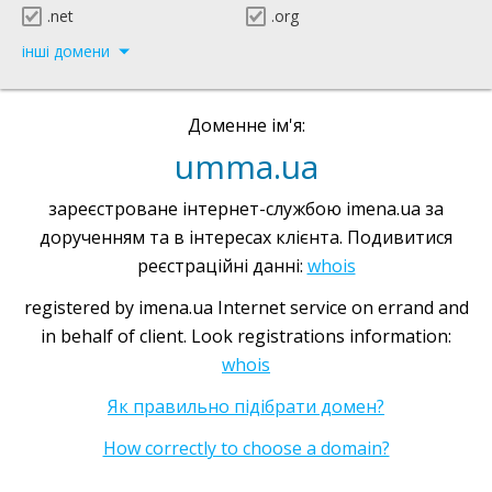
.net
.org
інші домени
Доменне ім'я:
umma.ua
зареєстроване інтернет-службою imena.ua за
дорученням та в інтересах клієнта. Подивитися
реєстраційні данні:
whois
registered by imena.ua Internet service on errand and
in behalf of client. Look registrations information:
whois
Як правильно підібрати домен?
How correctly to choose a domain?