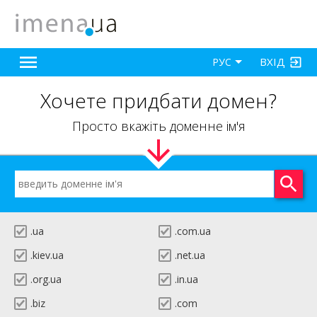
ВХІД
РУС
Хочете придбати домен?
Просто вкажіть доменне ім'я
.ua
.com.ua
.kiev.ua
.net.ua
.org.ua
.in.ua
.biz
.com