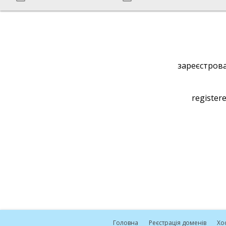
зареєстрова
registere
Головна
Реєстрація доменів
Хо