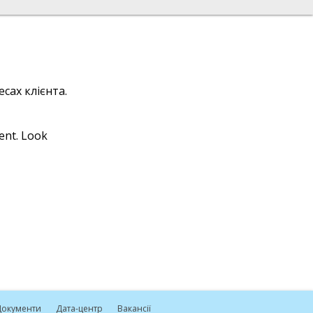
сах клієнта.
ient. Look
окументи
Дата-центр
Вакансії