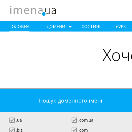
ГОЛОВНА
ДОМЕНИ
ХОСТИНГ
e
VPS
Хоч
Пошук доменного імені
.ua
.com.ua
.biz
.com