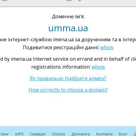
Доменне ім'я:
umma.ua
не інтернет-службою imena.ua за дорученням та в інтере
Подивитися реєстраційні данні:
whois
d by imena.ua Internet service on errand and in behalf of cl
registrations information:
whois
Як правильно підібрати домен?
How correctly to choose a domain?
стинг
e
VPS
Сервери
Оплата
Допомога
Контакти
Блог
Д