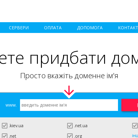
СЕРВЕРИ
ОПЛАТА
ДОПОМОГА
КОНТАК
ете придбати до
Просто вкажіть доменне ім'я
www.
.kiev.ua
.net.ua
ін
.net
.org