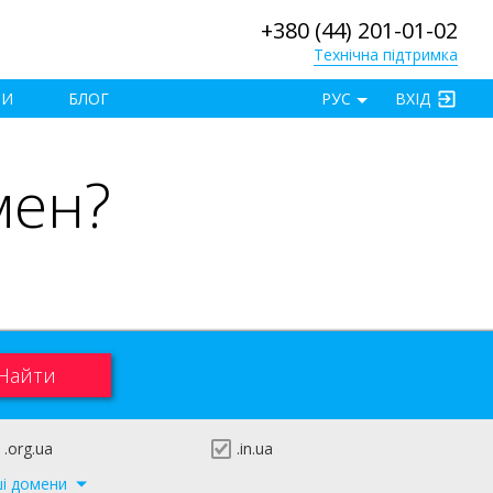
+380 (44) 201-01-02
Технічна підтримка
×
ТИ
БЛОГ
РУС
ВХІД
мен?
.org.ua
.in.ua
ші домени