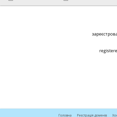
зареєстрова
registere
Головна
Реєстрація доменів
Хо