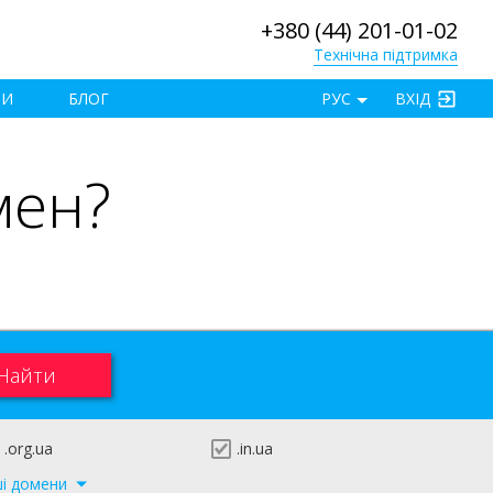
+380 (44) 201-01-02
Технічна підтримка
×
ТИ
БЛОГ
РУС
ВХІД
мен?
.org.ua
.in.ua
ші домени