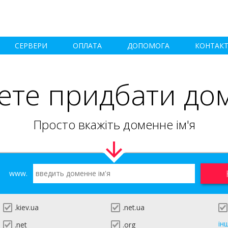
СЕРВЕРИ
ОПЛАТА
ДОПОМОГА
КОНТАК
ете придбати до
Просто вкажіть доменне ім'я
www.
.kiev.ua
.net.ua
ін
.net
.org