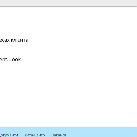
сах клієнта.
ient. Look
окументи
Дата-центр
Вакансії