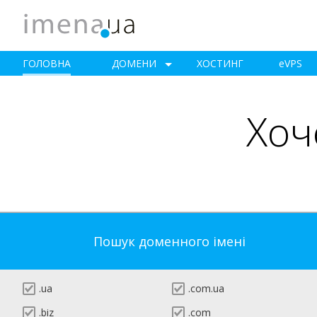
ГОЛОВНА
ДОМЕНИ
ХОСТИНГ
e
VPS
Хоч
Пошук доменного імені
.ua
.com.ua
.biz
.com