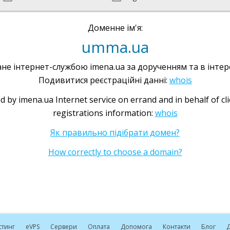
Доменне ім'я:
umma.ua
не інтернет-службою imena.ua за дорученням та в інтере
Подивитися реєстраційні данні:
whois
d by imena.ua Internet service on errand and in behalf of cl
registrations information:
whois
Як правильно підібрати домен?
How correctly to choose a domain?
стинг
e
VPS
Сервери
Оплата
Допомога
Контакти
Блог
Д