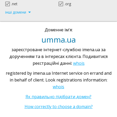
.net
.org
інші домени
Доменне ім'я:
umma.ua
зареєстроване інтернет-службою imena.ua за
дорученням та в інтересах клієнта. Подивитися
реєстраційні данні:
whois
registered by imena.ua Internet service on errand and
in behalf of client. Look registrations information:
whois
Як правильно підібрати домен?
How correctly to choose a domain?