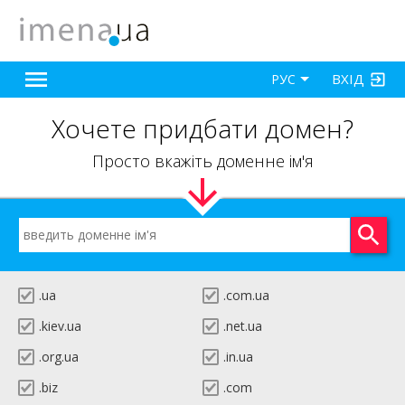
ВХІД
РУС
Хочете придбати домен?
Просто вкажіть доменне ім'я
.ua
.com.ua
.kiev.ua
.net.ua
.org.ua
.in.ua
.biz
.com