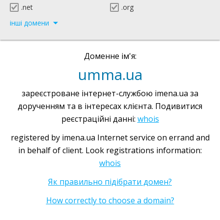
.net
.org
інші домени
Доменне ім'я:
umma.ua
зареєстроване інтернет-службою imena.ua за
дорученням та в інтересах клієнта. Подивитися
реєстраційні данні:
whois
registered by imena.ua Internet service on errand and
in behalf of client. Look registrations information:
whois
Як правильно підібрати домен?
How correctly to choose a domain?