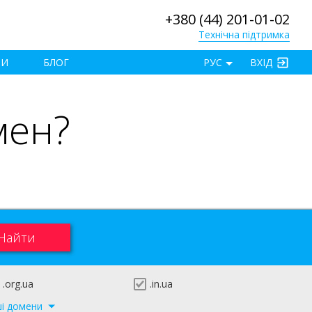
+380 (44) 201-01-02
Технічна підтримка
×
ТИ
БЛОГ
РУС
ВХІД
мен?
.org.ua
.in.ua
ші домени