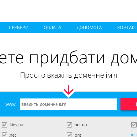
СЕРВЕРИ
ОПЛАТА
ДОПОМОГА
КОНТАК
ете придбати до
Просто вкажіть доменне ім'я
www.
.kiev.ua
.net.ua
ін
.net
.org