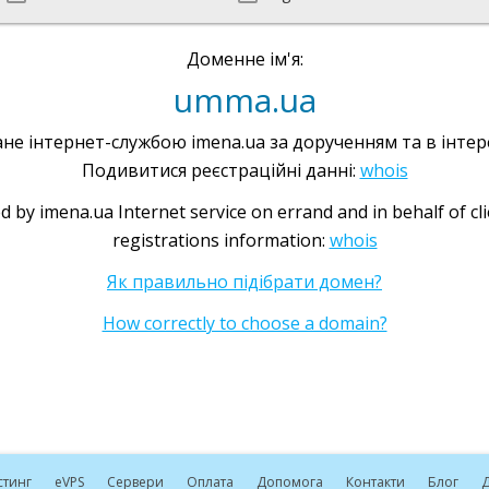
Доменне ім'я:
umma.ua
не інтернет-службою imena.ua за дорученням та в інтере
Подивитися реєстраційні данні:
whois
d by imena.ua Internet service on errand and in behalf of cl
registrations information:
whois
Як правильно підібрати домен?
How correctly to choose a domain?
стинг
e
VPS
Сервери
Оплата
Допомога
Контакти
Блог
Д