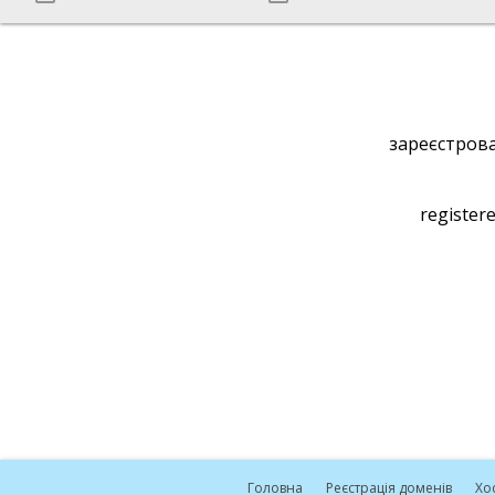
зареєстрова
registere
Головна
Реєстрація доменів
Хо