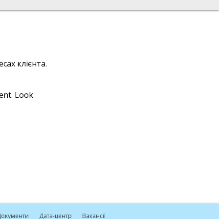
сах клієнта.
ient. Look
окументи
Дата-центр
Вакансії