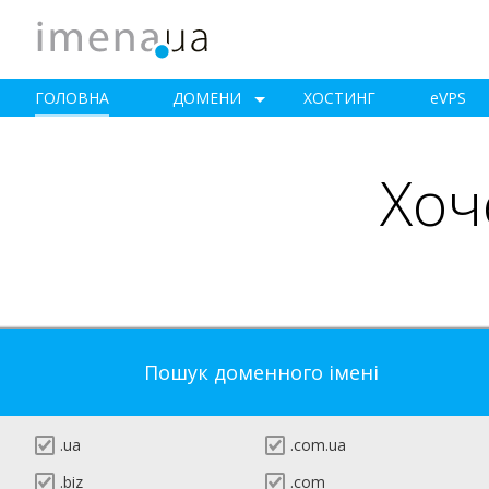
ГОЛОВНА
ДОМЕНИ
ХОСТИНГ
e
VPS
Хоч
Пошук доменного імені
.ua
.com.ua
.biz
.com