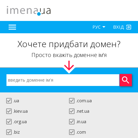
ВХІД
РУС
Хочете придбати домен?
Просто вкажіть доменне ім'я
.ua
.com.ua
.kiev.ua
.net.ua
.org.ua
.in.ua
.biz
.com