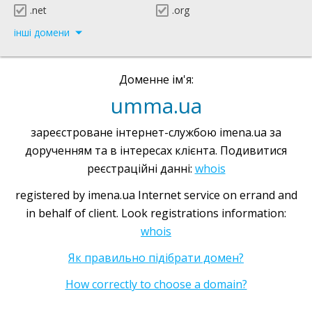
.net
.org
інші домени
Доменне ім'я:
umma.ua
зареєстроване інтернет-службою imena.ua за
дорученням та в інтересах клієнта. Подивитися
реєстраційні данні:
whois
registered by imena.ua Internet service on errand and
in behalf of client. Look registrations information:
whois
Як правильно підібрати домен?
How correctly to choose a domain?