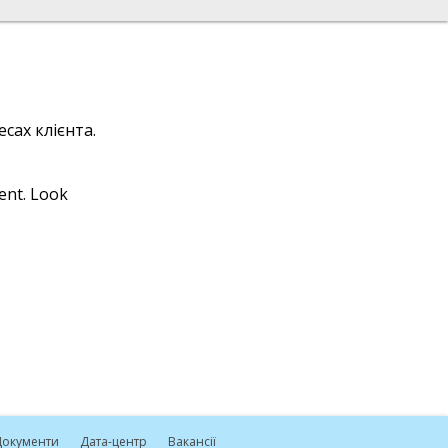
сах клієнта.
ient. Look
окументи
Дата-центр
Вакансії