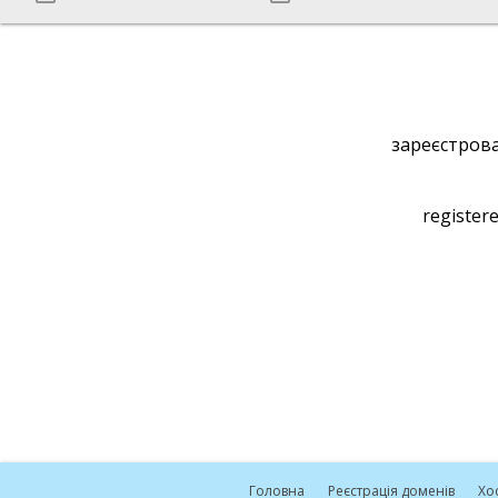
зареєстрова
registere
Головна
Реєстрація доменів
Хо