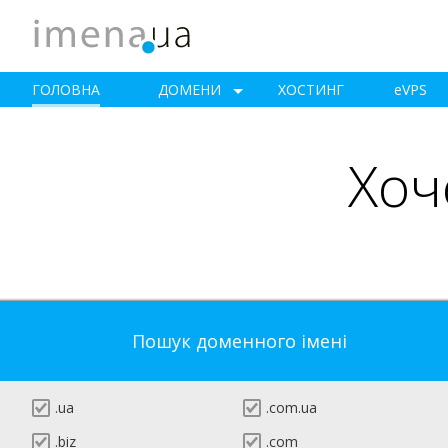
ГОЛОВНА
ДОМЕНИ
ХОСТИНГ
e
VPS
Хоч
Пошук доменного імені
.ua
.com.ua
.biz
.com