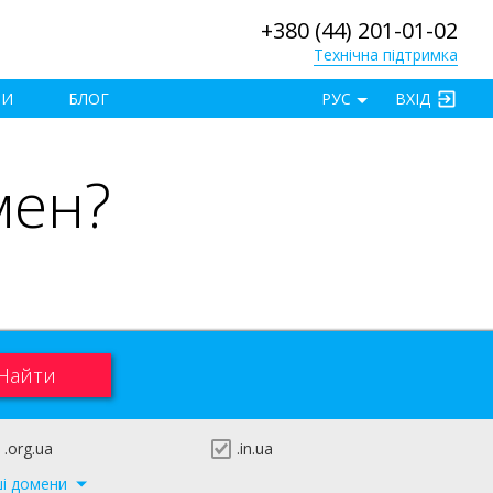
+380 (44) 201-01-02
Технічна підтримка
×
ТИ
БЛОГ
РУС
ВХІД
мен?
.org.ua
.in.ua
ші домени