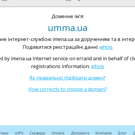
Доменне ім'я:
umma.ua
не інтернет-службою imena.ua за дорученням та в інтере
Подивитися реєстраційні данні:
whois
d by imena.ua Internet service on errand and in behalf of cl
registrations information:
whois
Як правильно підібрати домен?
How correctly to choose a domain?
стинг
e
VPS
Сервери
Оплата
Допомога
Контакти
Блог
Д