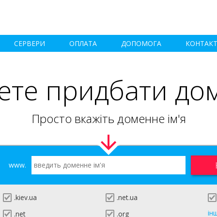
СЕРВЕРИ
ОПЛАТА
ДОПОМОГА
КОНТАК
ете придбати до
Просто вкажіть доменне ім'я
www.
.kiev.ua
.net.ua
ін
.net
.org