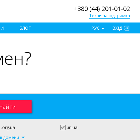
+380 (44) 201-01-02
Технічна підтримка
×
ТИ
БЛОГ
РУС
ВХІД
мен?
.org.ua
.in.ua
ші домени