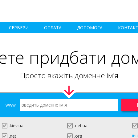
СЕРВЕРИ
ОПЛАТА
ДОПОМОГА
КОНТАК
ете придбати до
Просто вкажіть доменне ім'я
www.
.kiev.ua
.net.ua
ін
.net
.org