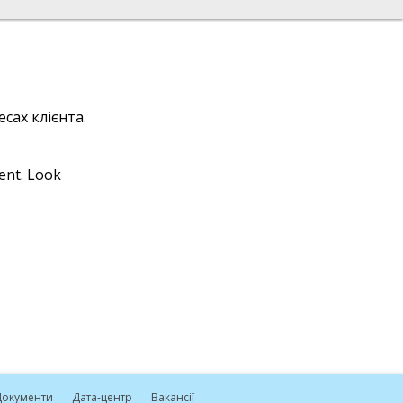
сах клієнта.
ient. Look
окументи
Дата-центр
Вакансії