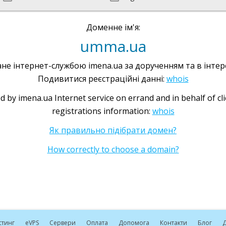
Доменне ім'я:
umma.ua
не інтернет-службою imena.ua за дорученням та в інтере
Подивитися реєстраційні данні:
whois
d by imena.ua Internet service on errand and in behalf of cl
registrations information:
whois
Як правильно підібрати домен?
How correctly to choose a domain?
стинг
e
VPS
Сервери
Оплата
Допомога
Контакти
Блог
Д