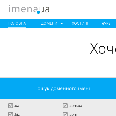
ГОЛОВНА
ДОМЕНИ
ХОСТИНГ
e
VPS
Хоч
Пошук доменного імені
.ua
.com.ua
.biz
.com