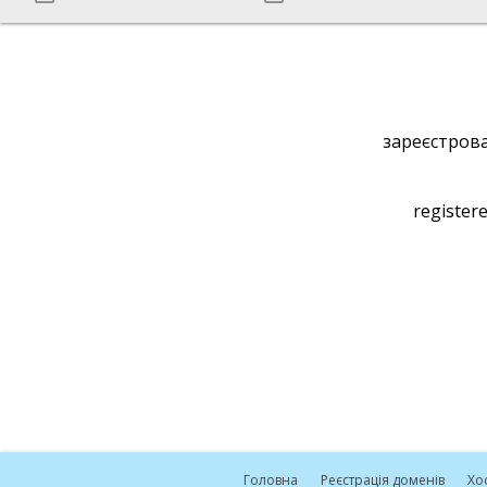
зареєстрова
registere
Головна
Реєстрація доменів
Хо