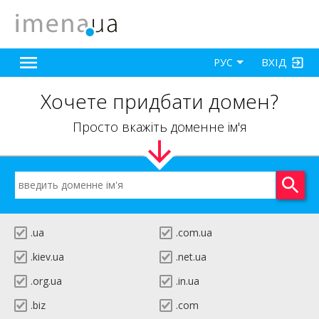
ВХІД
РУС
Хочете придбати домен?
Просто вкажіть доменне ім'я
.ua
.com.ua
.kiev.ua
.net.ua
.org.ua
.in.ua
.biz
.com