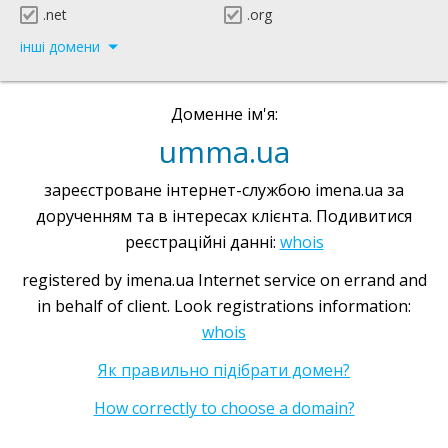
.net
.org
інші домени
Доменне ім'я:
umma.ua
зареєстроване інтернет-службою imena.ua за
дорученням та в інтересах клієнта. Подивитися
реєстраційні данні:
whois
registered by imena.ua Internet service on errand and
in behalf of client. Look registrations information:
whois
Як правильно підібрати домен?
How correctly to choose a domain?