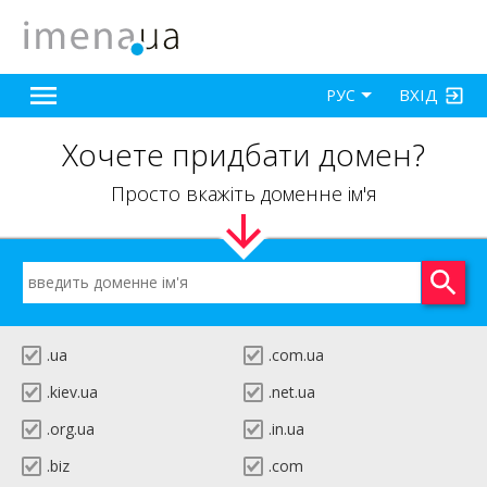
ВХІД
РУС
Хочете придбати домен?
Просто вкажіть доменне ім'я
.ua
.com.ua
.kiev.ua
.net.ua
.org.ua
.in.ua
.biz
.com