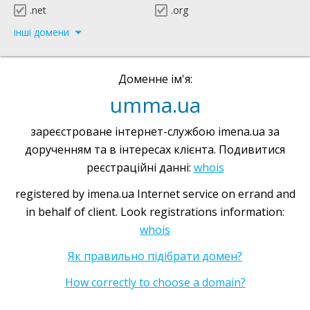
.net
.org
інші домени
Доменне ім'я:
umma.ua
зареєстроване інтернет-службою imena.ua за
дорученням та в інтересах клієнта. Подивитися
реєстраційні данні:
whois
registered by imena.ua Internet service on errand and
in behalf of client. Look registrations information:
whois
Як правильно підібрати домен?
How correctly to choose a domain?