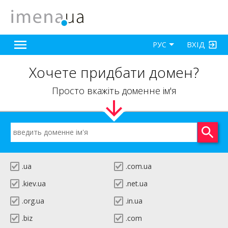
ВХІД
РУС
Хочете придбати домен?
Просто вкажіть доменне ім'я
.ua
.com.ua
.kiev.ua
.net.ua
.org.ua
.in.ua
.biz
.com