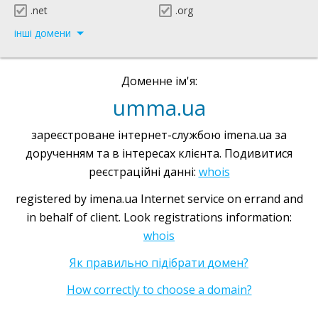
.net
.org
інші домени
Доменне ім'я:
umma.ua
зареєстроване інтернет-службою imena.ua за
дорученням та в інтересах клієнта. Подивитися
реєстраційні данні:
whois
registered by imena.ua Internet service on errand and
in behalf of client. Look registrations information:
whois
Як правильно підібрати домен?
How correctly to choose a domain?