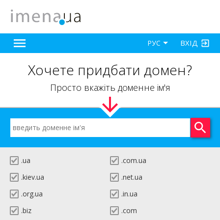
ВХІД
РУС
Хочете придбати домен?
Просто вкажіть доменне ім'я
.ua
.com.ua
.kiev.ua
.net.ua
.org.ua
.in.ua
.biz
.com