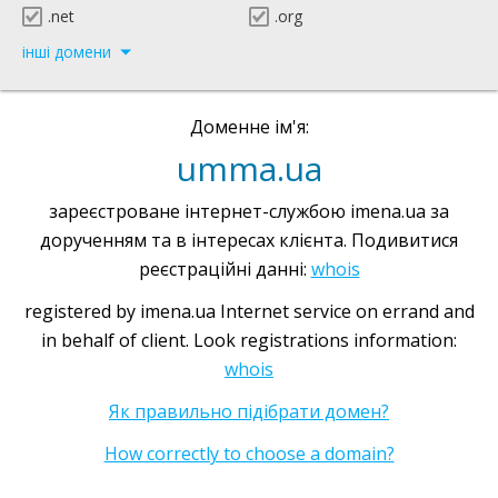
.net
.org
інші домени
Доменне ім'я:
umma.ua
зареєстроване інтернет-службою imena.ua за
дорученням та в інтересах клієнта. Подивитися
реєстраційні данні:
whois
registered by imena.ua Internet service on errand and
in behalf of client. Look registrations information:
whois
Як правильно підібрати домен?
How correctly to choose a domain?