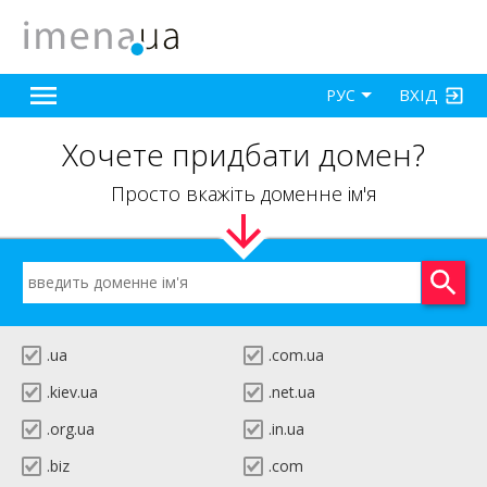
ВХІД
РУС
Хочете придбати домен?
Просто вкажіть доменне ім'я
.ua
.com.ua
.kiev.ua
.net.ua
.org.ua
.in.ua
.biz
.com