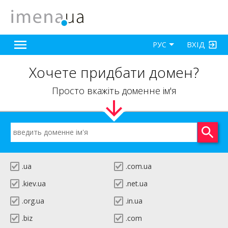
ВХІД
РУС
Хочете придбати домен?
Просто вкажіть доменне ім'я
.ua
.com.ua
.kiev.ua
.net.ua
.org.ua
.in.ua
.biz
.com