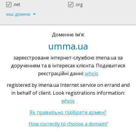
.net
.org
інші домени
Доменне ім'я:
umma.ua
зареєстроване інтернет-службою imena.ua за
дорученням та в інтересах клієнта. Подивитися
реєстраційні данні:
whois
registered by imena.ua Internet service on errand and
in behalf of client. Look registrations information:
whois
Як правильно підібрати домен?
How correctly to choose a domain?