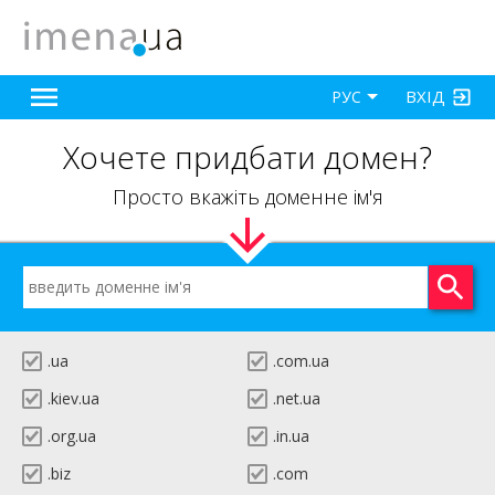
ВХІД
РУС
Хочете придбати домен?
Просто вкажіть доменне ім'я
.ua
.com.ua
.kiev.ua
.net.ua
.org.ua
.in.ua
.biz
.com