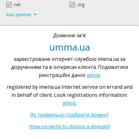
.net
.org
інші домени
Доменне ім'я:
umma.ua
зареєстроване інтернет-службою imena.ua за
дорученням та в інтересах клієнта. Подивитися
реєстраційні данні:
whois
registered by imena.ua Internet service on errand and
in behalf of client. Look registrations information:
whois
Як правильно підібрати домен?
How correctly to choose a domain?