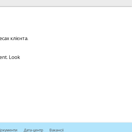
сах клієнта.
ient. Look
окументи
Дата-центр
Вакансії