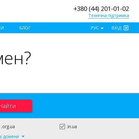
+380 (44) 201-01-02
Технічна підтримка
×
ТИ
БЛОГ
РУС
ВХІД
мен?
.org.ua
.in.ua
ші домени