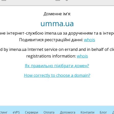
Доменне ім'я:
umma.ua
не інтернет-службою imena.ua за дорученням та в інтере
Подивитися реєстраційні данні:
whois
d by imena.ua Internet service on errand and in behalf of cl
registrations information:
whois
Як правильно підібрати домен?
How correctly to choose a domain?
стинг
e
VPS
Сервери
Оплата
Допомога
Контакти
Блог
Д