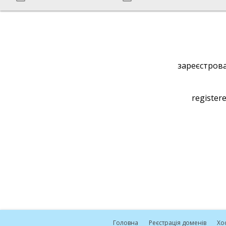
зареєстрова
registere
Головна
Реєстрація доменів
Хо