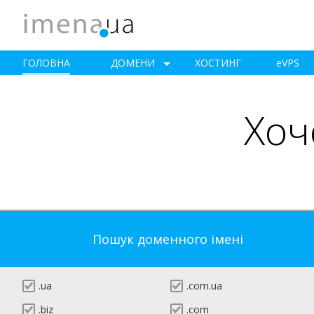
ГОЛОВНА
ДОМЕНИ
ХОСТИНГ
e
VPS
Хоч
Пошук доменного імені
.ua
.com.ua
.biz
.com