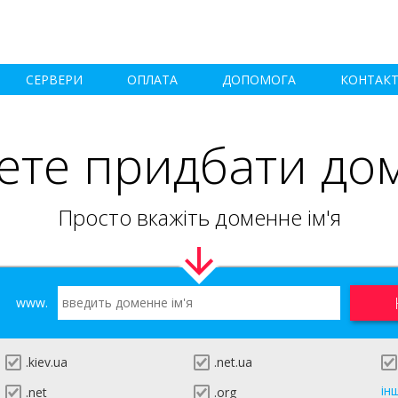
СЕРВЕРИ
ОПЛАТА
ДОПОМОГА
КОНТАК
ете придбати до
Просто вкажіть доменне ім'я
www.
.kiev.ua
.net.ua
ін
.net
.org