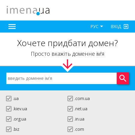
ВХІД
РУС
Хочете придбати домен?
Просто вкажіть доменне ім'я
.ua
.com.ua
.kiev.ua
.net.ua
.org.ua
.in.ua
.biz
.com