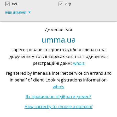
.net
.org
інші домени
Доменне ім'я:
umma.ua
зареєстроване інтернет-службою imena.ua за
дорученням та в інтересах клієнта. Подивитися
реєстраційні данні:
whois
registered by imena.ua Internet service on errand and
in behalf of client. Look registrations information:
whois
Як правильно підібрати домен?
How correctly to choose a domain?