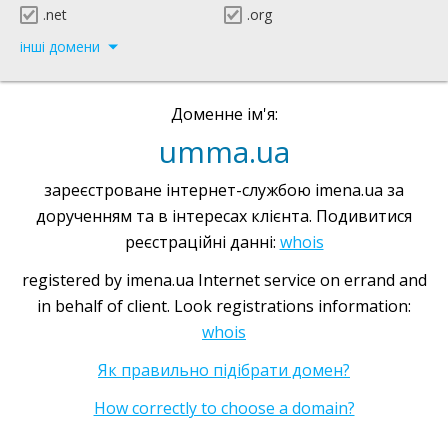
.net
.org
інші домени
Доменне ім'я:
umma.ua
зареєстроване інтернет-службою imena.ua за
дорученням та в інтересах клієнта. Подивитися
реєстраційні данні:
whois
registered by imena.ua Internet service on errand and
in behalf of client. Look registrations information:
whois
Як правильно підібрати домен?
How correctly to choose a domain?