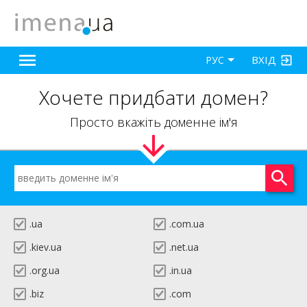
ВХІД
РУС
Хочете придбати домен?
Просто вкажіть доменне ім'я
.ua
.com.ua
.kiev.ua
.net.ua
.org.ua
.in.ua
.biz
.com